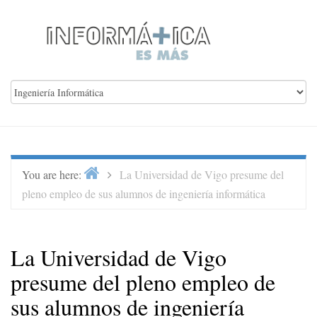
Skip
to
content
Home
>
You are here:
La Universidad de Vigo presume del
pleno empleo de sus alumnos de ingeniería informática
La Universidad de Vigo
presume del pleno empleo de
sus alumnos de ingeniería