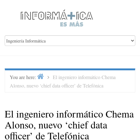
Skip
to
content
Home
>
You are here:
El ingeniero informático Chema
Alonso, nuevo ‘chief data officer’ de Telefónica
El ingeniero informático Chema
Alonso, nuevo ‘chief data
officer’ de Telefónica