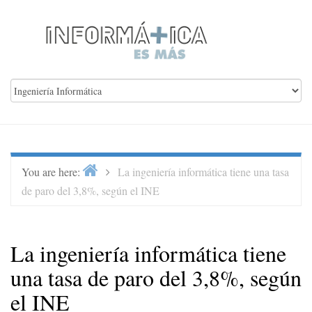
Skip
to
content
Home
>
You are here:
La ingeniería informática tiene una tasa
de paro del 3,8%, según el INE
La ingeniería informática tiene
una tasa de paro del 3,8%, según
el INE