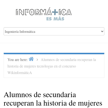
Skip
to
content
Home
>
You are here:
Alumnos de secundaria recuperan la
historia de mujeres tecnólogas en el concurso
WikinformáticA
Alumnos de secundaria
recuperan la historia de mujeres